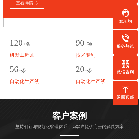
吸音墙、防火吊顶、防火排烟管道包裹、隧道防火保
查看详情
护、钢结构防火包裹、电线电缆防火包覆、泄爆屋面保
护等集材料销售、深化设计及施工为一体化服务专业分
爱采购
包企业。 公司以“一体两翼”战略为重点，在做好销售为
主业的基础上，以多元发展为目标，注重产业链的内生
和外延，积极向建筑施工、维护领域发展，并取得辉煌
120
90
+名
+项
服务热线
业绩。 我们可根...
研发工程师
技术专利
56
20
+条
+条
微信咨询
自动化生产线
自动化生产线
返回顶部
客户案例
坚持创新与规范化管理体系，为客户提供完善的解决方案